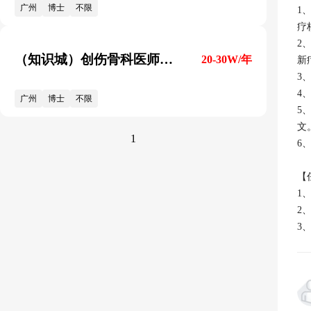
广州
博士
不限
1
疗
2
（知识城）创伤骨科医师岗A（博士）
20-30W/年
新
3
4
广州
博士
不限
5
文。
1
6
【
1
2