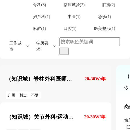
骨科(3)
临床试验(2)
肿瘤(2)
妇产科(1)
中医(1)
急诊(1)
麻醉(1)
口腔(1)
医美整形(1)
工作城
学历要
市
求
（
（知识城）脊柱外科医师岗A（博士）
20-30W/年
广州
博士
不限
岗
（知识城）关节外科/运动医学科医师岗A（博士）
20-30W/年
简
【