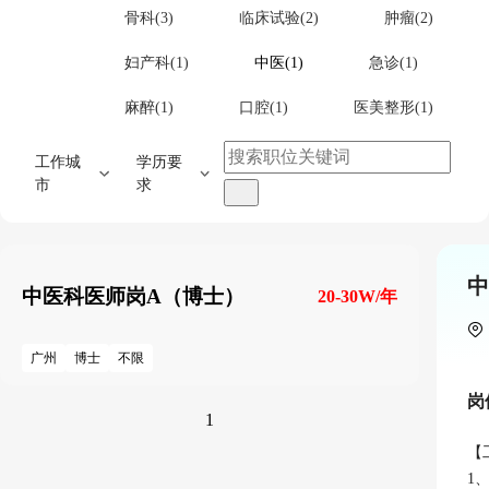
骨科(3)
临床试验(2)
肿瘤(2)
妇产科(1)
中医(1)
急诊(1)
麻醉(1)
口腔(1)
医美整形(1)
工作城
学历要
市
求
中
中医科医师岗A（博士）
20-30W/年
广州
博士
不限
岗
1
【
1