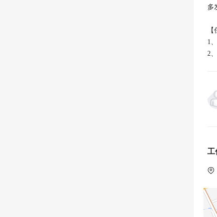
多
【
1
工