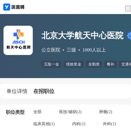
北京大学航天中心医院
公立医院
三级
1000人以上
五险一金
绩效奖金
全勤奖
餐补
交通
单位详情
在招职位
职位类型
全部
医技/辅助(2)
肿瘤(2)
临床其他(1)
内科(1)
外科(1)