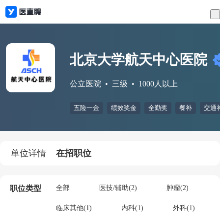
北京大学航天中心医院
公立医院
三级
1000人以上
五险一金
绩效奖金
全勤奖
餐补
交通
单位详情
在招职位
职位类型
全部
医技/辅助(2)
肿瘤(2)
临床其他(1)
内科(1)
外科(1)