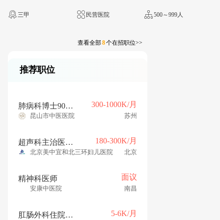
三甲
民营医院
500～999人
查看全部
8
个在招职位>>
推荐职位
300-1000K/月
肺病科博士90年（薪30万 安家补贴30万-45万）
昆山市中医医院
苏州
180-300K/月
超声科主治医生（年薪18-30w）
北京美中宜和北三环妇儿医院
北京
面议
精神科医师
安康中医院
南昌
5-6K/月
肛肠外科住院医师