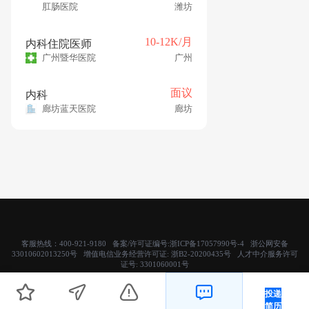
肛肠医院
潍坊
10-12K/月
内科住院医师
广州暨华医院
广州
面议
内科
廊坊蓝天医院
廊坊
客服热线：400-921-9180 备案/许可证编号:
浙ICP备17057990号-4
浙公网安备
33010602013250号 增值电信业务经营许可证:
浙B2-20200435号
人才中介服务许可
证号:
3301060001号
Copyright © 2019 杭州禾邦科技有限公司- 医直聘. 医疗人才招聘网 版权所有
投递
简历