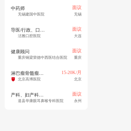
面议
中药师
无锡建国中医院
无锡
面议
导医/行政、口腔护士
洁雅口腔医院
大连
面议
健康顾问
重庆铜梁荣德中西医结合医院
重庆
15-20K/月
淋巴瘤骨髓瘤科住院医师
北京高博医院
北京
面议
产科、妇产科，产科医生
道县华康眼耳鼻喉专科医院
永州