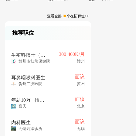
查看全部
10
个在招职位>>
推荐职位
300-400K/月
生殖科博士（年薪30-40w）
赣州市妇幼保健院
赣州
面议
耳鼻咽喉科医生
贺州广济医院
贺州
面议
年薪10万+ 招聘运营主管
宫氏
北京
面议
内科医生
无锡云泽诊所
无锡