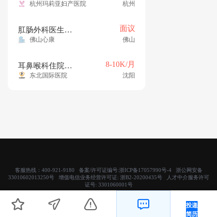
杭州玛莉亚妇产医院
杭州
面议
肛肠外科医生（佛医苏李秀英肛肠中心）
佛山心康
佛山
8-10K/月
耳鼻喉科住院医师（年薪12-15w）
东北国际医院
沈阳
客服热线：400-921-9180 备案/许可证编号:
浙ICP备17057990号-4
浙公网安备
33010602013250号 增值电信业务经营许可证:
浙B2-20200435号
人才中介服务许可
证号:
3301060001号
Copyright © 2019 杭州禾邦科技有限公司- 医直聘. 医疗人才招聘网 版权所有
投递
简历