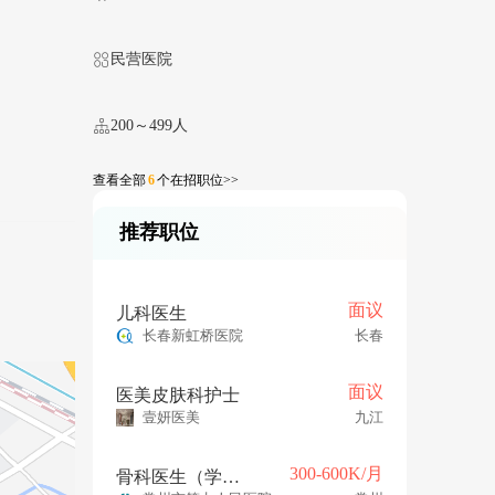
民营医院
200～499人
查看全部
6
个在招职位>>
推荐职位
面议
儿科医生
长春新虹桥医院
长春
面议
医美皮肤科护士
壹妍医美
九江
300-600K/月
骨科医生（学科带头人 年薪30-60w）