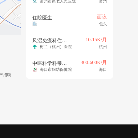
常州市第七人民医院
常州
面议
住院医生
包头
10-15K/月
风湿免疫科住院医师
树兰（杭州）医院
杭州
300-600K/月
中医科学科带头人（年薪30-60w）
海口市妇幼保健院
海口
产招聘