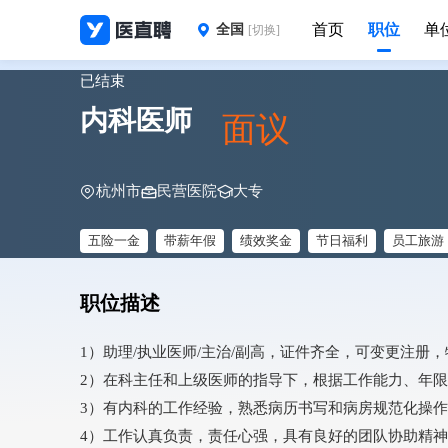
首页
职位
单
全国
[切换]
已结束
内科医师
面议
杭州市
民营医院
大专
五险一金
带薪年假
绩效奖金
节日福利
员工旅游
职位描述
1）助理/执业医师/主治/副高，证件齐全，可变更注册
2）在科主任和上级医师的指导下，根据工作能力、年
3）有内科的工作经验，熟悉病历书写和病房规范化操
4）工作认真负责，责任心强，具有良好的团队协助精