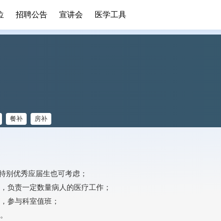
位
招聘公告
宣讲会
医学工具
餐补
房补
，特别优秀应届生也可考虑；
限，负责一定数量病人的医疗工作；
作，参与科室值班；
神。