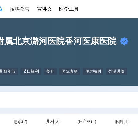
位
招聘公告
宣讲会
医学工具
附属北京潞河医院香河医康医院
带薪年假
节日福利
餐补
医院直签
住房福利
外派进修
急诊(2)
儿科(2)
妇产科(1)
麻醉(1)