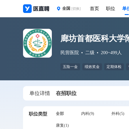
首页
职位
单
全国
[切换]
廊坊首都医科大学
民营医院
二级
200~499人
五险一金
绩效奖金
定期体检
单位详情
在招职位
职位类型
全部
内科(9)
外科(5)
康复(1)