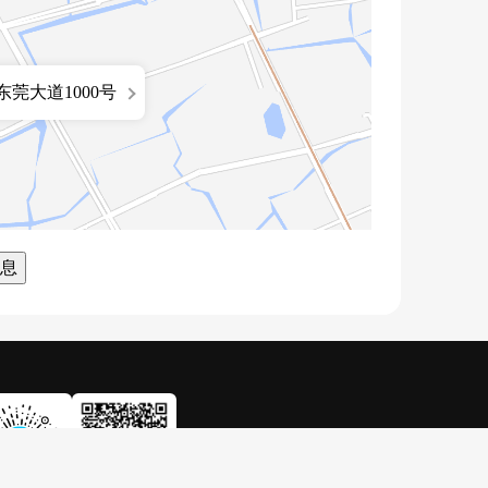
莞大道1000号
息