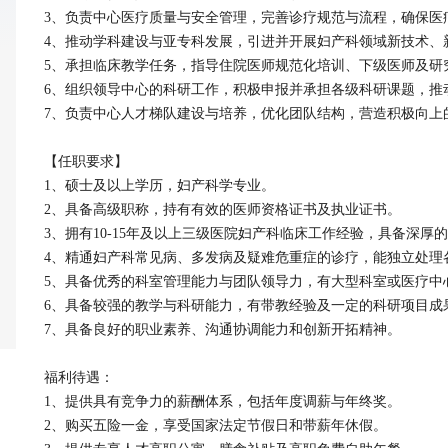
3、负责中心医疗质量与安全管理，完善诊疗规范与流程，确保医
4、推动学科建设与亚专科发展，引进并开展妇产科领域新技术、
5、承担临床教学任务，指导住院医师规范化培训、下级医师及研
6、组织领导中心的科研工作，积极申报并承担各级科研课题，推
7、负责中心人才梯队建设与培养，优化团队结构，营造积极向上的
【任职要求】

1、硕士及以上学历，妇产科学专业。

2、具备高级职称，持有有效的医师资格证书及执业证书。

3、拥有10-15年及以上三级医院妇产科临床工作经验，具备深厚
4、精通妇产科常见病、多发病及疑难危重症的诊疗，能独立处理
5、具备优秀的科室管理能力与团队领导力，有大型科室或医疗中心
6、具备较强的教学与科研能力，有带教经验及一定的科研项目成果
7、具备良好的职业素养、沟通协调能力和创新开拓精神。

福利待遇：

1、提供具有竞争力的薪酬体系，包括年度调薪与年终奖。

2、购买五险一金，享受国家法定节假日和带薪年休假。
