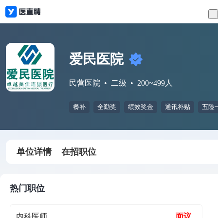
爱民医院
民营医院
二级
200~499人
餐补
全勤奖
绩效奖金
通讯补贴
五险
单位详情
在招职位
热门职位
内科医师
面议