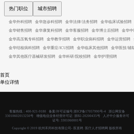
热门职位
城市招聘
金华外科招聘
金华急诊科招聘
金华法律/法务招聘
金华临床试验招聘
金华销售招聘
金华康复科招聘
金华客服招聘
金华博士后招聘
金华中
金华高压氧专科招聘
金华教学招聘
金华职业病科招聘
金华运营招聘
金华结核病科招聘
金华重症/ICU招聘
金华临床其他招聘
金华医技/辅
金华其他医疗器械研发招聘
金华科研/院校招聘
金华护理招聘
首页
单位详情
客服热线：400-921-9180 备案/许可证编号:
浙ICP备17057990号-4
浙公网安备
33010602013250号 增值电信业务经营许可证:
浙B2-20200435号
人才中介服务许可
证号:
3301060001号
Copyright © 2019 杭州禾邦科技有限公司- 医直聘. 医疗人才招聘网 版权所有