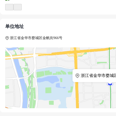
团，搭建了以老年康复为基础、功能康复为特色、重症康复为核
病医院、儿童康复诊所等康复医疗机构。顾连医疗是国内最早建
重点专科的康复医院集团之一，也是国内床位及收入规模领先的康
单位地址
覆盖全国各主要区域。
顾连医疗是香港前财政司司长梁锦松先生与前黑石集团高管吴启
浙江省金华市婺城区金帆街966号
机构之一。
浙江省金华市婺城区