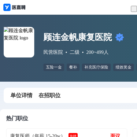
顾连金帆康复医院
民营医院
二级
200~499人
五险一金
餐补
补充医疗保险
绩效奖金
单位详情
在招职位
热门职位
康复医师（年薪 15-20w）
面议
急聘