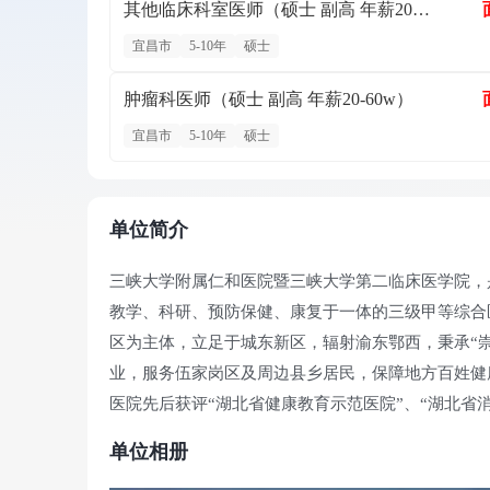
其他临床科室医师（硕士 副高 年薪20-60w）
宜昌市
5-10年
硕士
肿瘤科医师（硕士 副高 年薪20-60w）
宜昌市
5-10年
硕士
单位简介
三峡大学附属仁和医院暨三峡大学第二临床医学院，是
教学、科研、预防保健、康复于一体的三级甲等综合
区为主体，立足于城东新区，辐射渝东鄂西，秉承“崇
业，服务伍家岗区及周边县乡居民，保障地方百姓健
医院先后获评“湖北省健康教育示范医院”、“湖北省
院”、“履职尽责工作先进单位”、“十佳诚信单位”、
单位相册
单位”；连续多年获得市区“精神文明创建工作先进单