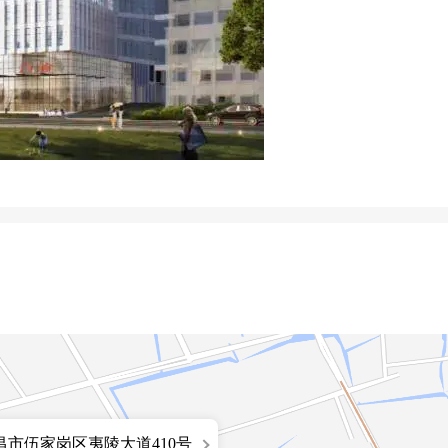
究生和留学生教育已有10多年历史，拥有一支经验丰富、结构合理
阶平院士曾亲笔为我院作了“创西楚名院，育杏林良才”的题词。医院
床医学和基础医学2个一级学科硕士授予权，是国家教育部认可的来
医学专业人才。13972579053宁老师。
昌市伍家岗区夷陵大道410号