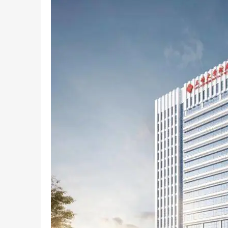
系统年度综合目标考评优胜单位及三峡大学目标考核、
医院目前拥有主院区、仁济院区和铁路分院共三个院区，
室。设有24个病区，26个一级诊疗科目，43个二级
医院诊疗设备先进，配置有PET-CT、64排128层螺旋C
高端医疗设备。
医院目前现有骨科、输血科、妇科、重症医学科、儿
学、护理专科、烧伤科、口腔科等10多个省、市级
血管病、创伤外科、儿童免疫、手外科、运动关节等
科、骨科、口腔全科和麻醉科等10个湖北省住院医
医院现有在岗职工1146人，其中高级职称177人（正高
人）,卫生专业技术人员997人。博士生导师1人，硕
才”，“市管专家”，市直卫生系统高层次优秀专业技
者、学术骨干，第一批宜昌中医名师，宜昌市第一批
医院科研成果丰硕，累计承担国家自然科学基金项目1
湖北省地市州医院获得科技进步一等奖的空白；获湖
项。SCI/EI收录论文50余篇，获批专利近200项。