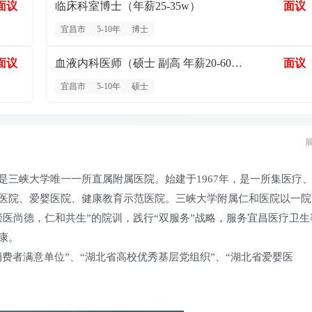
面议
临床科室博士（年薪25-35w）
面议
宜昌市
5-10年
博士
面议
血液内科医师（硕士 副高 年薪20-60w）
面议
宜昌市
5-10年
硕士
三峡大学唯一一所直属附属医院。始建于1967年，是一所集医疗
医院、爱婴医院、健康教育示范医院。三峡大学附属仁和医院以一院
医尚德，仁和共生”的院训，践行“双服务”战略，服务宜昌医疗卫生
康。
消费者满意单位”、“湖北省高校优秀基层党组织”、“湖北省爱婴医
“社会治安综合治理先进单位”、宜昌市“药品/器械不良反应监测工作
位”、三峡大学“院务公开工作先进单位”；并连续两年荣获市卫生计