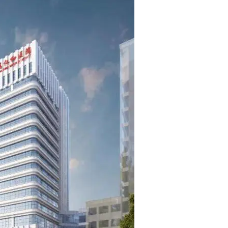
目标管理先进单位，并在“12•1”系列专案中被授予集体二等功。
总占地面积80余亩,开放床位1100张，33个临床科室，9个医技科
诊疗科目。
T、1.5T及3.0T核磁共振、IGS 530血管造影机、高端彩超等各类大
科、生殖医学科、眼科、麻醉科、放射影像科、超声影像科、临床药
重点专科；有生殖医学、妇科肿瘤、脊柱外科、介入治疗、眼科、心脑
10个研究所；现有内科、外科、妇科、儿科、全科医学、放射科、眼
师规范化培训基地和国家级协同基地。
44人，副高133人），博、硕士研究生176名（博士12人，硕士164
士生导师24人。医院拥有“省政府专项津贴专家”，“湖北省医学领军人
术人才，宜昌市医学拔尖人才培养对象，三峡大学“151人才工程”三峡
“名医工作室”等众多省、市级专家。
0余项，省级科研项目50余项，获湖北省科技进步一等奖1项，填补
北省科技进步三等奖、宜昌市科技进步奖一等奖等省、市级奖项40余